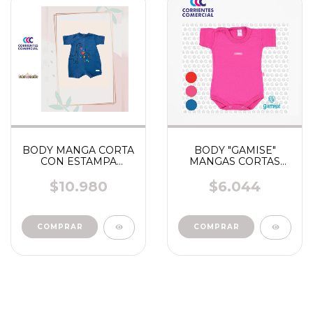
BODY MANGA CORTA
BODY "GAMISE"
CON ESTAMPA
MANGAS CORTAS
"CHEITO"
LISO FUERTE TALLE
0/7 ART 5006
$10.980
$6.044
COMPRAR
COMPRAR