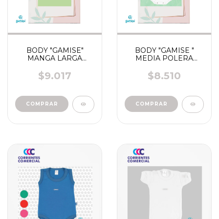
BODY "GAMISE"
BODY "GAMISE "
MANGA LARGA
MEDIA POLERA
RAYADO TALLE 0-7
BLANCO TALLE 0 - 6
845 - 3601 - 844
ART 500 501
$9.017
$8.510
COMPRAR
COMPRAR