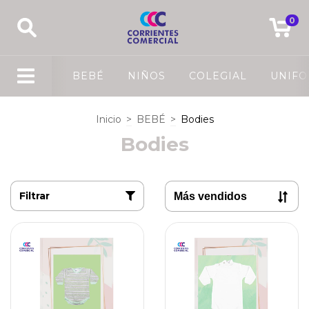
0
BEBÉ
NIÑOS
COLEGIAL
UNIF
Inicio
>
BEBÉ
>
Bodies
Bodies
Filtrar