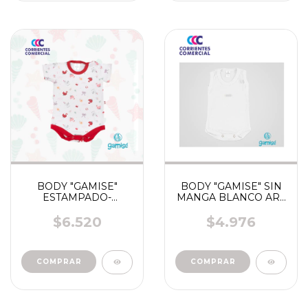
BODY "GAMISE"
BODY "GAMISE" SIN
ESTAMPADO-
MANGA BLANCO ART
RAYADO MANGA
265
CORTA VARON NENA
$6.520
$4.976
ART 32- 52 - 7851 -
9801 -2752 - 2421 -
5050 -155
COMPRAR
COMPRAR