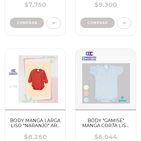
00 - 7 ART 640- 641
$7.750
$9.300
COMPRAR
COMPRAR
BODY MANGA LARGA
BODY "GAMISE"
LISO "NARANJO" ART
MANGA CORTA LISO
12120 -1220
SUAVE TALLE 0-7 ART
350
$8.260
$6.044