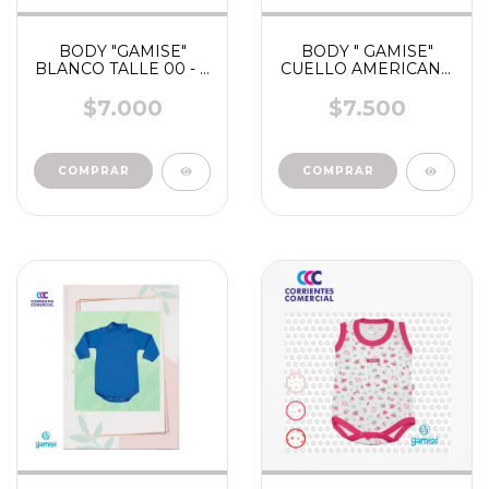
BODY "GAMISE"
BODY " GAMISE"
BLANCO TALLE 00 - 7
CUELLO AMERICANO
ART 454 - 455 - 456
COLOR SUAVE TALLE
0 - 4 ART 642
$7.000
$7.500
COMPRAR
COMPRAR