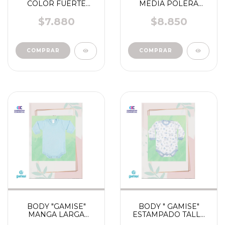
COLOR FUERTE
MEDIA POLERA
MANGA LARGA
COLOR SUAVE TALLE
TALLE 0- 7 ART 740
0- 6 ART 670 - 671
$7.880
$8.850
741
COMPRAR
COMPRAR
BODY "GAMISE"
BODY " GAMISE"
MANGA LARGA
ESTAMPADO TALLE
COLOR SUAVE TALLE
0-7