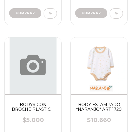
COMPRAR
COMPRAR
BODYS CON
BODY ESTAMPADO
BROCHE PLASTICO
*NARANJO* ART 1720
S/M - M/C ART 360 -
8001 - 255 -265
$5.000
$10.660