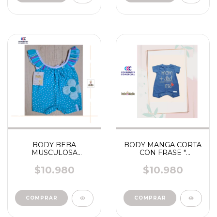
BODY BEBA
BODY MANGA CORTA
MUSCULOSA
CON FRASE "
ESTAMPADOS "
CHEITO"
CHEITO" ART 4930
$10.980
$10.980
4931 4932 4934 4936
4937 5234 5536
COMPRAR