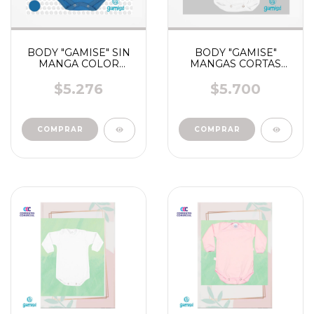
BODY "GAMISE" SIN
BODY "GAMISE"
MANGA COLOR
MANGAS CORTAS
FUERTE- SUAVE ART
COLOR BLANCO talle
360 - 5008
0- 7 ART 255
$5.276
$5.700
COMPRAR
COMPRAR