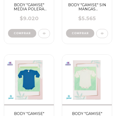
BODY "GAMISE"
BODY "GAMISE" SIN
MEDIA POLERA
MANGAS
COLOR FUERTE
ESTAMPADO-
TALLE 0-6 ART 770-
RAYADO VARON
$9.020
$5.565
771
NENA ART 34 - 52 - 54
- 64 - 2754 - 6872 -
5052 - 7852 - 2764 -
COMPRAR
COMPRAR
9803
BODY "GAMISE"
BODY "GAMISE"