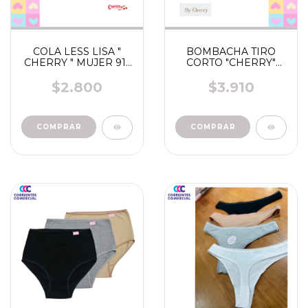
COLA LESS LISA "
BOMBACHA TIRO
CHERRY " MUJER 915
CORTO "CHERRY"
/ 916/918/929
928
$2.800
$3.910
COMPRAR
COMPRAR