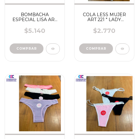
BOMBACHA
COLA LESS MUJER
ESPECIAL LISA ART
ART 221 " LADY
927 " CHERRY "
MICHI"
$5.140
$2.770
COMPRAR
COMPRAR