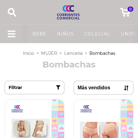
0
BEBÉ
NIÑOS
COLEGIAL
UNIF
Inicio
>
MUJER
>
Lencería
>
Bombachas
Bombachas
Filtrar