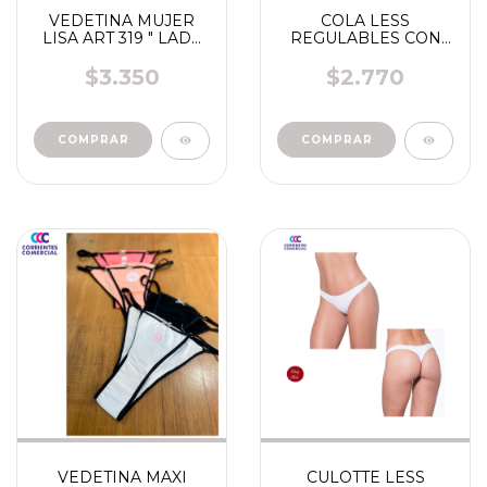
VEDETINA MUJER
COLA LESS
LISA ART 319 " LADY
REGULABLES CON
MICHI"
ENCAJE ART 126 "
LADY MICHI"
$3.350
$2.770
COMPRAR
VEDETINA MAXI
CULOTTE LESS