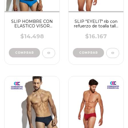
SLIP HOMBRE CON
SLIP "EYELIT" rib con
ELASTICO VISOR
refuerzo de toalla talle
"EYELIT" ART 329
especial 315 / 374
$14.498
$16.167
COMPRAR
COMPRAR