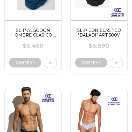
SLIP ALGODON
SLIP CON ELASTICO
HOMBRE CLASICO "
"BALADI" ART 300V
BALADI" LISO ART
300
$5.450
$5.590
COMPRAR
COMPRAR