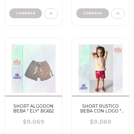
COMPRAR
COMPRAR
SHORT ALGODON
SHORT RUSTICO
BEBA " ELY" BG652
BEBA CON LOGO "
ELY" ART 8652- 8588-
BG682
$9.069
$9.069