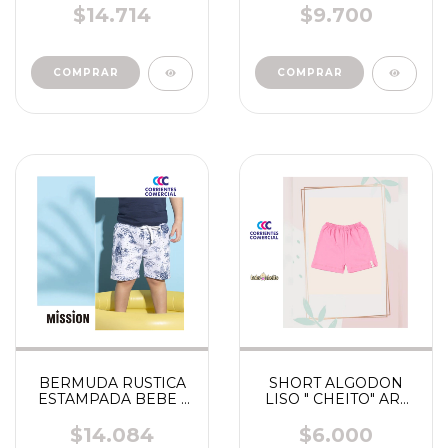
2244
$14.714
$9.700
COMPRAR
COMPRAR
BERMUDA RUSTICA
SHORT ALGODON
ESTAMPADA BEBE "
LISO " CHEITO" ART
MISSION" ART 2245
5204 1015 5205
$14.084
$6.000