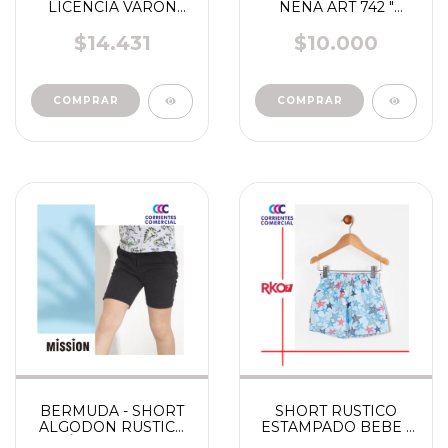
LICENCIA VARON
NENA ART 742 "
ART PPC1004 -
PONINOS "
LTC1004 " ELY"
PROMOCION
$14.431
$10.000
COMPRAR
BERMUDA - SHORT
SHORT RUSTICO
ALGODON RUSTICA
ESTAMPADO BEBE "
BEBÉ " MISSION" ART
RKO "