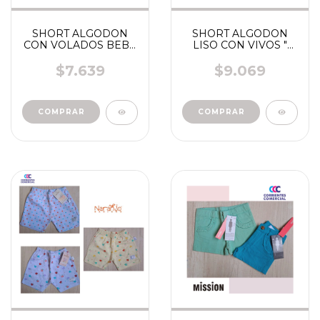
SHORT ALGODON
SHORT ALGODON
CON VOLADOS BEBA
LISO CON VIVOS "
ART MA014 " ELY"
ELY" ART BG225 BEBA
$7.639
$9.069
COMPRAR