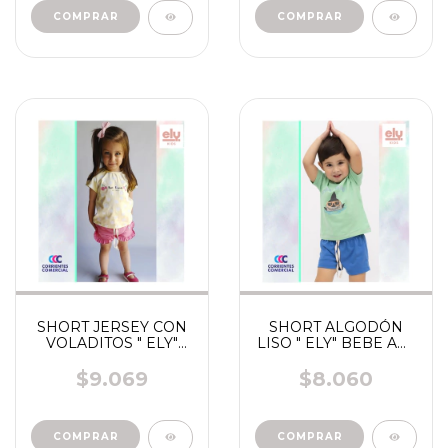
SHORT JERSEY CON
SHORT ALGODÓN
VOLADITOS " ELY"
LISO " ELY" BEBE ART
BEBA ART BG652
BB295 BB299
$9.069
$8.060