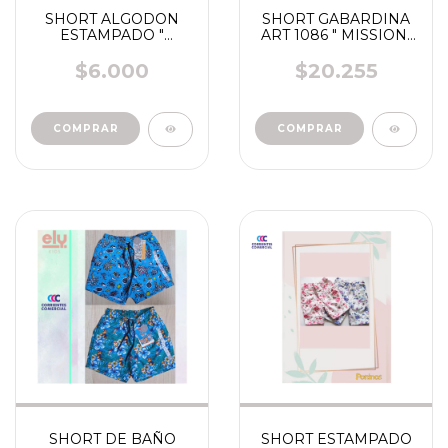
SHORT ALGODON
SHORT GABARDINA
ESTAMPADO "
ART 1086 " MISSION"
NARANJO" ART 2531-
BEBA
2731 BEBA
$6.000
$20.255
COMPRAR
SHORT DE BAÑO
SHORT ESTAMPADO