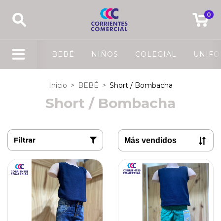
0
BEBÉ
NIÑOS
COLEGIAL
UNIF
Inicio
>
BEBÉ
>
Short / Bombacha
Short / Bombacha
Filtrar