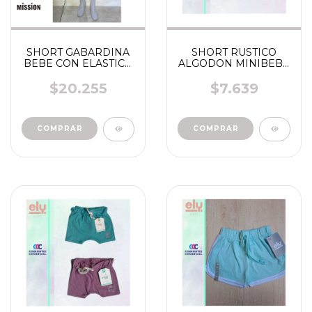
SHORT GABARDINA
SHORT RUSTICO
BEBE CON ELASTICO
ALGODON MINIBEBE
EN LA CINTURA ART
ART ME014 " ELY"
2084 " MISSION"
BEBA
$20.255
$7.639
COMPRAR
COMPRAR