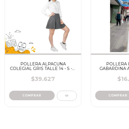
POLLERA ALPACUNA
POLLERA 
COLEGIAL GRIS TALLE 14 - S -M
GABARDINA A
-L -XL
$39.627
$16
COMPRAR
COMPRAR