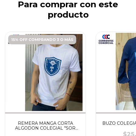
Para comprar con este
producto
15% OFF COMPRANDO 3 O MÁS
REMERA MANGA CORTA
BUZO COLEGIA
ALGODON COLEGIAL "SOR
MARIA"
$25